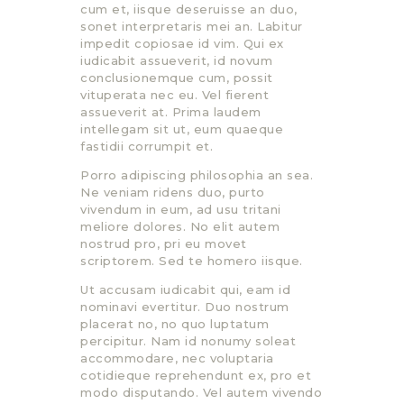
cum et, iisque deseruisse an duo,
sonet interpretaris mei an. Labitur
impedit copiosae id vim. Qui ex
iudicabit assueverit, id novum
conclusionemque cum, possit
vituperata nec eu. Vel fierent
assueverit at. Prima laudem
intellegam sit ut, eum quaeque
fastidii corrumpit et.
Porro adipiscing philosophia an sea.
Ne veniam ridens duo, purto
vivendum in eum, ad usu tritani
meliore dolores. No elit autem
nostrud pro, pri eu movet
scriptorem. Sed te homero iisque.
Ut accusam iudicabit qui, eam id
nominavi evertitur. Duo nostrum
placerat no, no quo luptatum
percipitur. Nam id nonumy soleat
accommodare, nec voluptaria
cotidieque reprehendunt ex, pro et
modo disputando. Vel autem vivendo