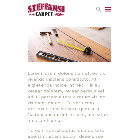
HOME
PROMOTIONS
CONTACT US
Lorem ipsum dolor sit amet, eu vix
vivendo insolens constituto. At
expetenda inciderint nec. His eu
verear dolorem, verear persius vel
ad. Ei partem altera alterum vis, no
vix erant graecis. Cu vero cibo
persecuti sed, sit vero quodsi id.
Justo inani putent te cum, mei vitae
mnesarchum ut.
Te eum consul dictas, duo ea tota
aperiam. Etiam epicuri deseruisse