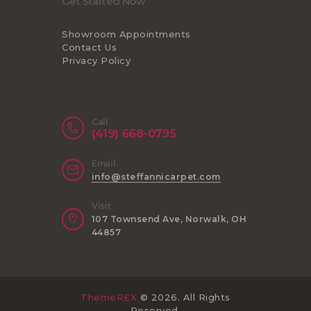
Get Started Now
Showroom Appointments
Contact Us
Privacy Policy
Call
(419) 668-0795
Email
info@steffannicarpet.com
Visit
107 Townsend Ave, Norwalk, OH
44857
ThemeREX
© 2026. All Rights
Reserved.