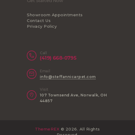
Get Started Now
Showroom Appointments
Contact Us
Privacy Policy
Call
(419) 668-0795
Email
info@steffannicarpet.com
Visit
107 Townsend Ave, Norwalk, OH
44857
ThemeREX
© 2026. All Rights
Reserved.