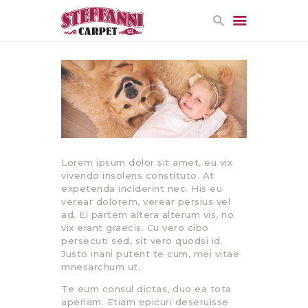
HOME
PROMOTIONS
CONTACT US
Lorem ipsum dolor sit amet, eu vix
vivendo insolens constituto. At
expetenda inciderint nec. His eu
verear dolorem, verear persius vel
ad. Ei partem altera alterum vis, no
vix erant graecis. Cu vero cibo
persecuti sed, sit vero quodsi id.
Justo inani putent te cum, mei vitae
mnesarchum ut.
Te eum consul dictas, duo ea tota
aperiam. Etiam epicuri deseruisse