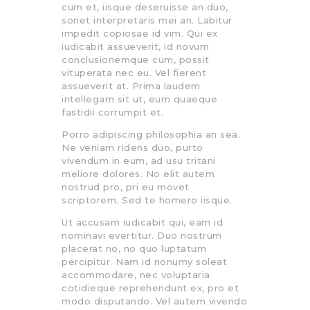
cum et, iisque deseruisse an duo,
sonet interpretaris mei an. Labitur
impedit copiosae id vim. Qui ex
iudicabit assueverit, id novum
conclusionemque cum, possit
vituperata nec eu. Vel fierent
assueverit at. Prima laudem
intellegam sit ut, eum quaeque
fastidii corrumpit et.
Porro adipiscing philosophia an sea.
Ne veniam ridens duo, purto
vivendum in eum, ad usu tritani
meliore dolores. No elit autem
nostrud pro, pri eu movet
scriptorem. Sed te homero iisque.
Ut accusam iudicabit qui, eam id
nominavi evertitur. Duo nostrum
placerat no, no quo luptatum
percipitur. Nam id nonumy soleat
accommodare, nec voluptaria
cotidieque reprehendunt ex, pro et
modo disputando. Vel autem vivendo